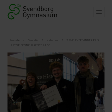
Togg
navi
/
/
/
Forside
Skoleliv
Nyheder
2.M-ELEVER VINDER PRIS I
HISTORIEKONKURRENCE PÅ SDU