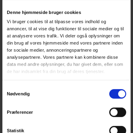
elever fra 2.m med sejren i sidstnævnte kategori.
Denne hjemmeside bruger cookies
Resten af klassen fik måske ikke en pris med hjem, men de
Vi bruger cookies til at tilpasse vores indhold og
fik noget mindst lige så værdifuldt: en forståelse for,
hvordan historikere selv kan skabe kildemateriale og bruge
annoncer, til at vise dig funktioner til sociale medier og til
det til at fortælle nye historier om fortiden. Derudover fik
at analysere vores trafik. Vi deler også oplysninger om
eleverne mulighed for at fremlægge deres arbejde for
din brug af vores hjemmeside med vores partnere inden
erfarne fagfolk, som gav både konstruktiv feedback og
for sociale medier, annonceringspartnere og
faglige spørgsmål, der satte tanker og refleksioner i gang.
analysepartnere. Vores partnere kan kombinere disse
data med andre oplysninger, du har givet dem, eller som
Return til nyhedsoversigten
de har indsamlet fra din brug af deres tjenester.
Samtykkevalg
Nødvendig
Præferencer
KOMMENDE ELEV
Statistik