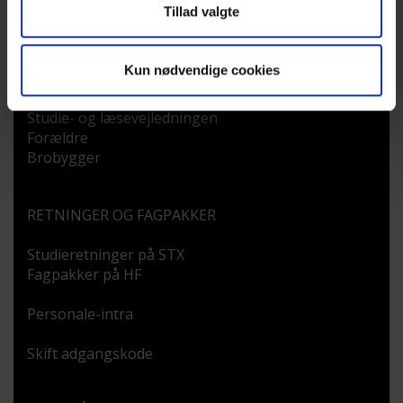
Tillad valgte
KOMMENDE ELEV
Kun nødvendige cookies
Uddannelser
Optagelse
Studie- og læsevejledningen
Forældre
Brobygger
RETNINGER OG FAGPAKKER
Studieretninger på STX
Fagpakker på HF
Personale-intra
Skift adgangskode