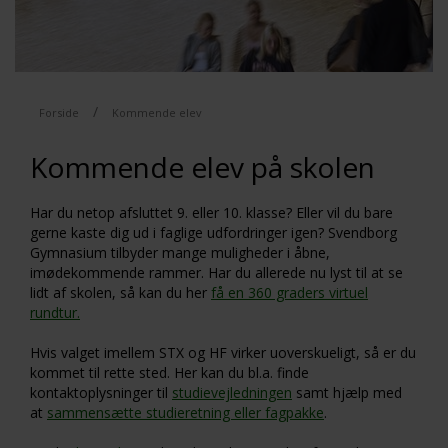
/
Forside
Kommende elev
Kommende elev på skolen
Har du netop afsluttet 9. eller 10. klasse? Eller vil du bare
gerne kaste dig ud i faglige udfordringer igen? Svendborg
Gymnasium tilbyder mange muligheder i åbne,
imødekommende rammer. Har du allerede nu lyst til at se
lidt
af skolen, så kan du her
få en 360 graders virtuel
rundtur.
Hvis valget imellem STX og HF virker uoverskueligt, så er du
kommet til rette sted. Her kan du bl.a. finde
kontaktoplysninger til
studievejledningen
samt hjælp med
at
sammensætte studieretning eller fagpakke
.