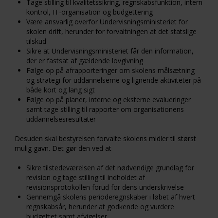
Tage stilling til kvalitetssikring, regnskabsfunktion, intern
kontrol, IT-organisation og budgettering
Være ansvarlig overfor Undervisningsministeriet for
skolen drift, herunder for forvaltningen at det statslige
tilskud
Sikre at Undervisningsministeriet får den information,
der er fastsat af gældende lovgivning
Følge op på afrapporteringer om skolens målsætning
og strategi for uddannelserne og lignende aktiviteter på
både kort og lang sigt
Følge op på planer, interne og eksterne evalueringer
samt tage stilling til rapporter om organisationens
uddannelsesresultater
Desuden skal bestyrelsen forvalte skolens midler til størst
mulig gavn. Det gør den ved at
Sikre tilstedeværelsen af det nødvendige grundlag for
revision og tage stilling til indholdet af
revisionsprotokollen forud for dens underskrivelse
Gennemgå skolens perioderegnskaber i løbet af hvert
regnskabsår, herunder at godkende og vurdere
budgettet samt afvigelser