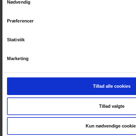
Nødvendig
LIVET PÅ SKOLEN
Præferencer
Galleri
Nyheder
Aktiviteter
Statistik
Tilgængelighedserklæring
Marketing
Behandling af persondata
Whistleblowerordning
Energimærkningsrapport
Tillad alle cookies
KONTAKT OS
Tillad valgte
Svendborg Gymnasium
A. P. Møllersvej 35
5700 Svendborg
Kun nødvendige cookie
Tlf.: +45 6321 3141