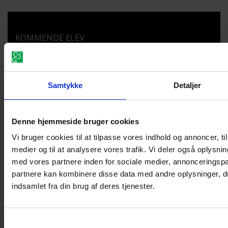
KOMMENDE ELEV
Uddannelser
Optagelse
Studie- og læsevejledningen
Samtykke
Detaljer
Forældre
Brobygger
Denne hjemmeside bruger cookies
RETNINGER OG FAGPAKKER
Vi bruger cookies til at tilpasse vores indhold og annoncer, til 
medier og til at analysere vores trafik. Vi deler også oplys
Studieretninger på STX
med vores partnere inden for sociale medier, annonceringsp
Fagpakker på HF
partnere kan kombinere disse data med andre oplysninger, du
indsamlet fra din brug af deres tjenester.
Personale-intra
Skift adgangskode
Samtykkevalg