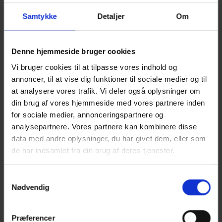
biologien, bioteknologien, fysikken, kemien og
geovidenskaben.
Samtykke
Detaljer
Om
Undervisningen er en blanding af teoretisk viden og
praktiske øvelser. I løbet af året tager vi på ture ud af huset,
blandt andet til universiteter i Danmark. Vi deltager typisk i
Denne hjemmeside bruger cookies
Naturvidenskabsfestival, Forskningens Døgn, fysik- og
Vi bruger cookies til at tilpasse vores indhold og
kemiolympiade, matematikkonkurrencer, MasterClass og
annoncer, til at vise dig funktioner til sociale medier og til
Efterårslaboratorium.
at analysere vores trafik. Vi deler også oplysninger om
din brug af vores hjemmeside med vores partnere inden
for sociale medier, annonceringspartnere og
analysepartnere. Vores partnere kan kombinere disse
data med andre oplysninger, du har givet dem, eller som
Science Classic
de har indsamlet fra din brug af deres tjenester.
Bioteknologi
Samtykkevalg
Nødvendig
Krop, sundhed og natur
Geovidenskab
Præferencer