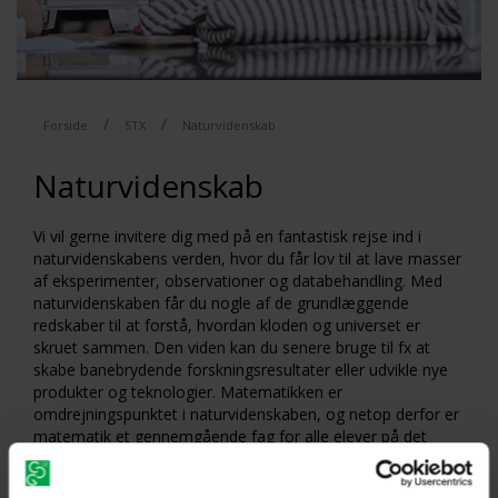
/
/
Forside
STX
Naturvidenskab
Naturvidenskab
Vi vil gerne invitere dig med på en fantastisk rejse ind i
naturvidenskabens verden, hvor du får lov til at lave masser
af eksperimenter, observationer og databehandling. Med
naturvidenskaben får du nogle af de grundlæggende
redskaber til at forstå, hvordan kloden og universet er
skruet sammen. Den viden kan du senere bruge til fx at
skabe banebrydende forskningsresultater eller udvikle nye
produkter og teknologier. Matematikken er
omdrejningspunktet i naturvidenskaben, og netop derfor er
matematik et gennemgående fag for alle elever på det
naturvidenskabelige område. Afhængigt af hvilken
studieretning du vælger, kan du desuden dykke ned i