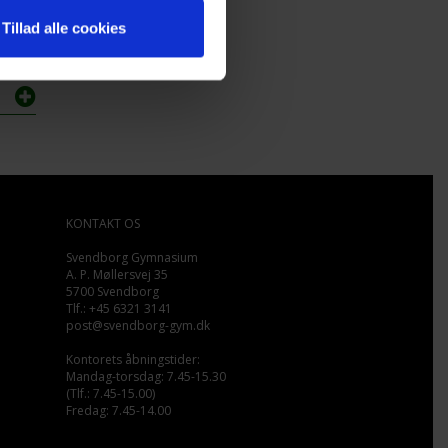
Tillad alle cookies
KONTAKT OS
Svendborg Gymnasium
A. P. Møllersvej 35
5700 Svendborg
Tlf.: +45 6321 3141
post@svendborg-gym.dk
Kontorets åbningstider:
Mandag-torsdag: 7.45-15.30
(Tlf.: 7.45-15.00)
Fredag: 7.45-14.00