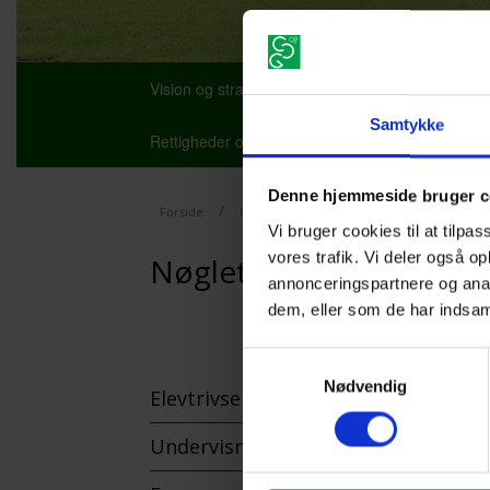
Vision og strategi
Personale
Se skolen
Samtykke
Rettigheder og pligter
International
Inf
Denne hjemmeside bruger c
/
/
Forside
Om skolen
Nøgletal
Vi bruger cookies til at tilpas
vores trafik. Vi deler også 
Nøgletal
annonceringspartnere og anal
dem, eller som de har indsaml
Samtykkevalg
Nødvendig
Elevtrivselsundersøgelser (ETU)
Undervisningsmiljøvurdering (UMV)