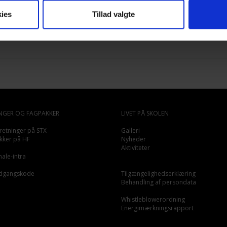
ies
Tillad valgte
NGER OG FAGPAKKER
LIVET PÅ SKOLEN
retninger på STX
Galleri
kker på HF
Nyheder
Aktiviteter
ale-intra
 adgangskode
Tilgængelighedserklæring
Behandling af persondata
Whistleblowerordning
Energimærkningsrapport