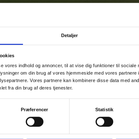
Ledige stillinger
Bestyrelsen
Bibliotek & Bogdepot
Detaljer
ormation til censorer
Historie og yearbook
Nøgletal
Kvali
ookies
se vores indhold og annoncer, til at vise dig funktioner til sociale
oplysninger om din brug af vores hjemmeside med vores partnere i
ysepartnere. Vores partnere kan kombinere disse data med andr
et fra din brug af deres tjenester.
Præferencer
Statistik