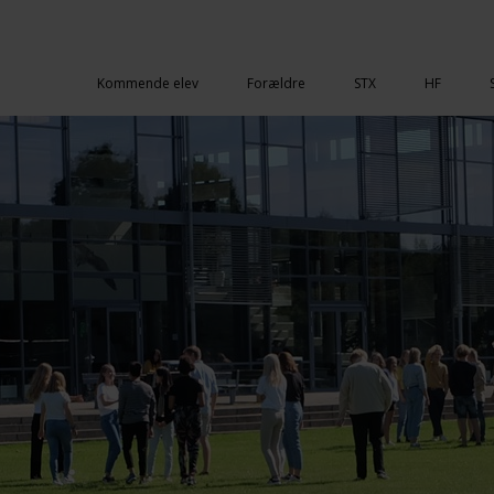
Kommende elev
Forældre
STX
HF