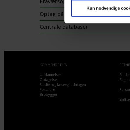
Fraværsopgørelser
Kun nødvendige cook
Optag på videregående uddannelse
Centrale databaser
KOMMENDE ELEV
RETNI
Uddannelser
Studie
Optagelse
Fagpa
Studie- og læsevejledningen
Forældre
Person
Brobygger
Skift