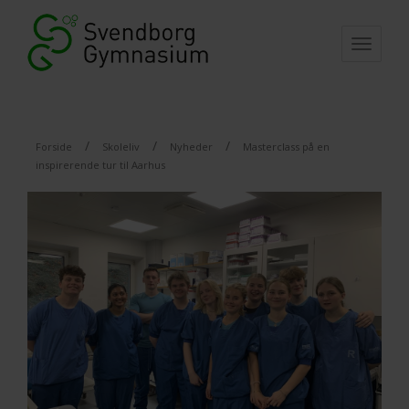
Togg
navi
/
/
/
Forside
Skoleliv
Nyheder
Masterclass på en
inspirerende tur til Aarhus