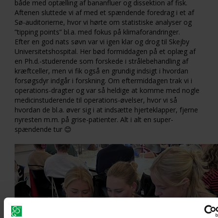
både med optælling af bananfluer og dissektion af fisk.
Aftenen sluttede vi af med et spændende foredrag i et af
Sø-auditorierne, hvor vi hørte om statistiske analyser og
”tipping points” bl.a. med fokus på klimaforandringer.
Efter en god nats søvn var vi igen klar og drog til Skejby
Universitetshospital. Her bød formiddagen på et oplæg af
en Ph.d.-studerende som forskede i strålebehandling af
kræftceller, men vi fik også en grundig indsigt i hvordan
forsøgsdyr indgår i forskning. Om eftermiddagen trak vi i
operations-dragter og var så heldige at komme med nogle
medicinstuderende til operations-øvelser, hvor vi så
hvordan de bl.a. øver sig i at indsætte hjerteklapper, fjerne
nyresten m.m. på grise-patienter. Alt i alt en super-
spændende tur 😊