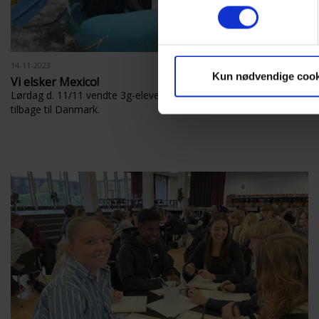
14-11-2023
Kun nødvendige cook
Vi elsker Mexico!
Lørdag d. 11/11 vendte 3g-eleverne fra årets mexicoudveksling
tilbage til Danmark.