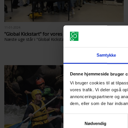
11-01-2024
"Global Kickstart" for vores 1.g-klasser .
Næste uge står i "Global Kickstart"-tegn for vores 1.g-klasser!
Samtykke
Denne hjemmeside bruger c
Vi bruger cookies til at tilpas
vores trafik. Vi deler også 
annonceringspartnere og anal
dem, eller som de har indsaml
Samtykkevalg
Nødvendig