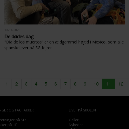
10-11-2023
De dødes dag
"Día de los muertos” er en ældgammel højtid i Mexico, som alle
spanskelever på SG fejrer
1
2
3
4
5
6
7
8
9
10
11
12
NGER OG FAGPAKKER
LIVET PÅ SKOLEN
retninger på STX
Galleri
kker på HF
Nyheder