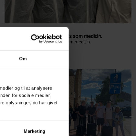
12-12-2023
Temadag for 2.x om cannabis som medicin.
Temadag for 2.x om cannabis som medicin.
Om
 medier og til at analysere
nden for sociale medier,
e oplysninger, du har givet
Marketing