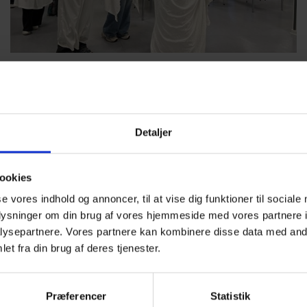
13-12-2023
Luciaoverraskelse på skolen
I morges blev vi glædeligt overrasket af et smukt Luciaoptog på
skolen!
Detaljer
ookies
se vores indhold og annoncer, til at vise dig funktioner til sociale
oplysninger om din brug af vores hjemmeside med vores partnere i
ysepartnere. Vores partnere kan kombinere disse data med andr
et fra din brug af deres tjenester.
Præferencer
Statistik