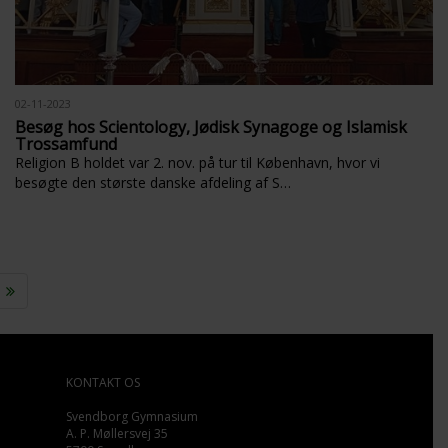
02-11-2023
Besøg hos Scientology, Jødisk Synagoge og Islamisk
Trossamfund
Religion B holdet var 2. nov. på tur til København, hvor vi
besøgte den største danske afdeling af S…
KONTAKT OS
Svendborg Gymnasium
A. P. Møllersvej 35