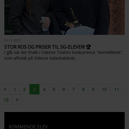
05-11-2025
STOR ROS OG PRISER TIL SG-ELEVER! 🏆
I går var der finale i Odense Teaters konkurrence "Anmelderiet",
som afholdt på Odense Katedralskole…
1
2
3
4
5
6
7
8
9
10
11
12
KOMMENDE ELEV