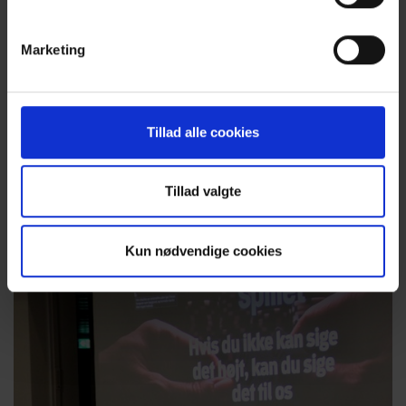
Marketing
12-11-2025
Tillad alle cookies
UDVEKSLINGSREJSE TIL USA
Ti seje 2.g-elever er netop hjemvendt fra 10 dages
udvekslingrejse til Phoenixville Area High School…
Tillad valgte
Kun nødvendige cookies