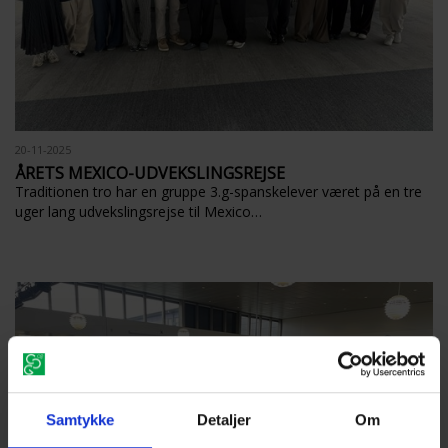
20-11-2025
ÅRETS MEXICO-UDVEKSLINGSREJSE
Traditionen tro har en gruppe 3.g-spanskelever været på en tre
uger lang udvekslingsrejse til Mexico…
Samtykke
Detaljer
Om