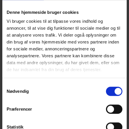
Denne hjemmeside bruger cookies
Vi bruger cookies til at tilpasse vores indhold og
annoncer, til at vise dig funktioner til sociale medier og til
at analysere vores trafik. Vi deler også oplysninger om
12-11-2025
din brug af vores hjemmeside med vores partnere inden
Paneldebat med ti kommunalvalgskandidater
for sociale medier, annonceringspartnere og
Onsdag den 12. november afholdt vi en levende paneldebat med
analysepartnere. Vores partnere kan kombinere disse
ti kommunalvalgskandidater.
data med andre oplysninger, du har givet dem, eller som
de har indsamlet fra din brug af deres tjenester.
Samtykkevalg
Nødvendig
Præferencer
Statistik